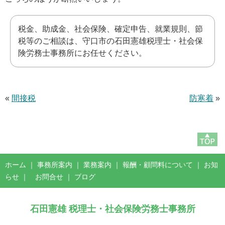
税金、助成金、社会保険、確定申告、就業規則、節
税等のご相談は、守口市の石田憲雄税理士・社会保
険労務士事務所にお任せください。
«
間接税
防寒着
»
ホーム
｜
事務所案内
｜
業務案内
｜
報酬・顧問料について
｜
お知
らせ
｜
お問合せ
｜
ブログ
石田憲雄 税理士・社会保険労務士事務所