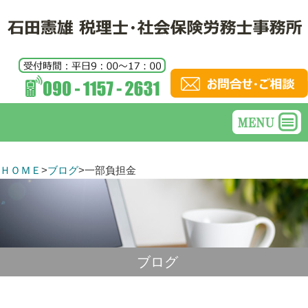
ＨＯＭＥ
>
ブログ
>
一部負担金
ブログ