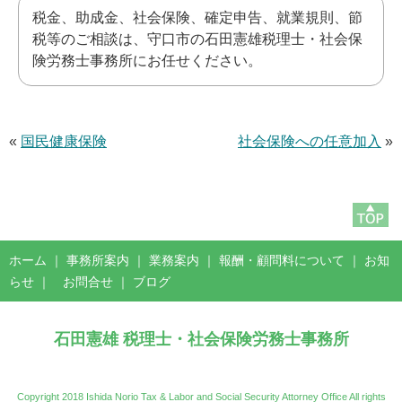
税金、助成金、社会保険、確定申告、就業規則、節
税等のご相談は、守口市の石田憲雄税理士・社会保
険労務士事務所にお任せください。
«
国民健康保険
社会保険への任意加入
»
ホーム
｜
事務所案内
｜
業務案内
｜
報酬・顧問料について
｜
お知
らせ
｜
お問合せ
｜
ブログ
石田憲雄 税理士・社会保険労務士事務所
Copyright 2018 Ishida Norio Tax & Labor and Social Security Attorney Office All rights