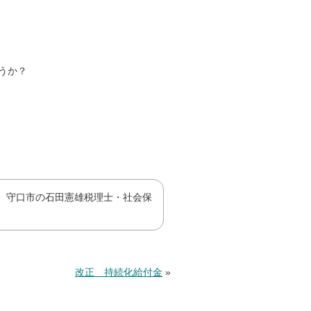
うか？
、守口市の石田憲雄税理士・社会保
改正 持続化給付金
»