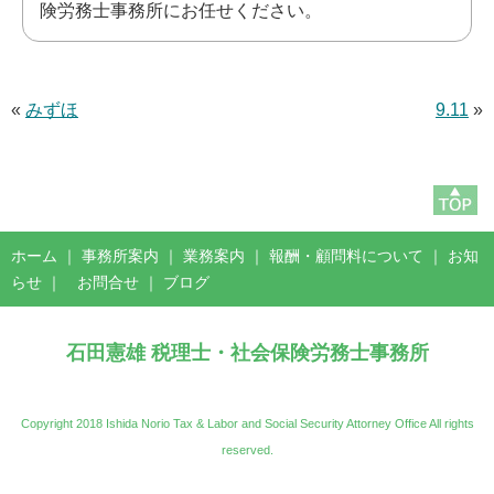
険労務士事務所にお任せください。
«
みずほ
9.11
»
ホーム
｜
事務所案内
｜
業務案内
｜
報酬・顧問料について
｜
お知
らせ
｜
お問合せ
｜
ブログ
石田憲雄 税理士・社会保険労務士事務所
Copyright 2018 Ishida Norio Tax & Labor and Social Security Attorney Office All rights
reserved.