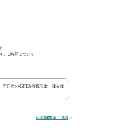
と、
ても、1時間について
、守口市の石田憲雄税理士・社会保
休職期間満了退職
»