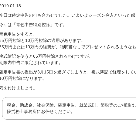
2019.01.18
今日は確定申告の打ち合わせでした。いよいよシーズン突入といった感
今回は「青色申告特別控除」です。
青色申告をすると、
65万円控除と10万円控除の適用があります。
65万円または10万円の経費が、領収書なしでプレゼントされるような
複式簿記を使うと65万円控除されるわけですが、
期限内申告に限定されています。
確定申告書の提出が3月15日を過ぎてしまうと、複式簿記で経理をして
10万円控除になります。
気を付けましょう。
税金、助成金、社会保険、確定申告、就業規則、節税等のご相談は
険労務士事務所にお任せください。