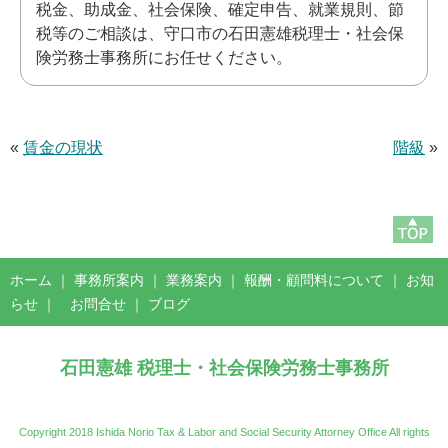
税金、助成金、社会保険、確定申告、就業規則、節
税等のご相談は、守口市の石田憲雄税理士・社会保
険労務士事務所にお任せください。
«
賃金の現状
階級
»
ホーム
｜
事務所案内
｜
業務案内
｜
報酬・顧問料について
｜
お知
らせ
｜
お問合せ
｜
ブログ
石田憲雄 税理士・社会保険労務士事務所
Copyright 2018 Ishida Norio Tax & Labor and Social Security Attorney Office All rights