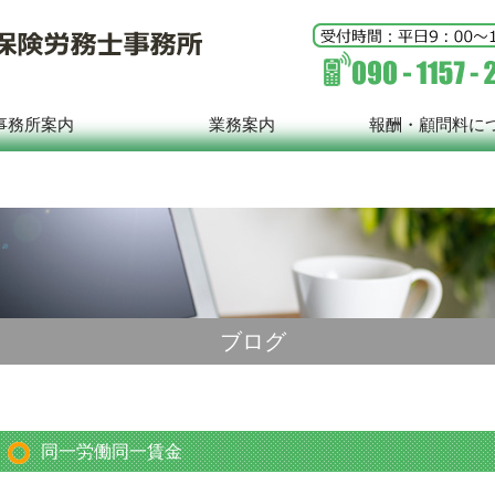
事務所案内
業務案内
報酬・顧問料に
ブログ
同一労働同一賃金