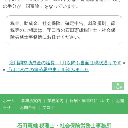
の半分が「国富論」をなっています。
税金、助成金、社会保険、確定申告、就業規則、節
税等のご相談は、守口市の石田憲雄税理士・社会保
険労務士事務所にお任せください。
雇用調整助成金の延長 1月以降も当面は現状通りです
»
«
「はじめての経済思想史」を読みました
ホーム
｜
事務所案内
｜
業務案内
｜
報酬・顧問料について
｜
お知
らせ
｜
お問合せ
｜
ブログ
石田憲雄 税理士・社会保険労務士事務所