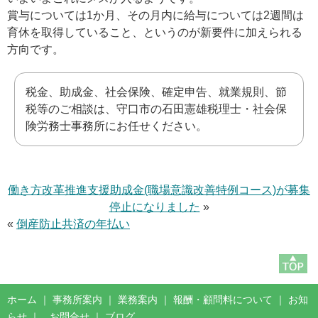
賞与については1か月、その月内に給与については2週間は
育休を取得していること、というのが新要件に加えられる
方向です。
税金、助成金、社会保険、確定申告、就業規則、節
税等のご相談は、守口市の石田憲雄税理士・社会保
険労務士事務所にお任せください。
働き方改革推進支援助成金(職場意識改善特例コース)が募集
停止になりました
»
«
倒産防止共済の年払い
ホーム
｜
事務所案内
｜
業務案内
｜
報酬・顧問料について
｜
お知
らせ
｜
お問合せ
｜
ブログ